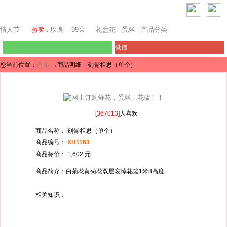
迪拜鲜花
情人节
玫瑰
99朵
礼盒花
蛋糕
产品分类
热卖：
微信:
首页
您当前位置：
→商品明细→刻骨相思（单个）
[
367013
]人喜欢
商品名称： 刻骨相思（单个）
商品编号：
XH1163
商品标价： 1,602 元
商品简介：白菊花黄菊花双层哀悼花篮1米8高度
相关知识：