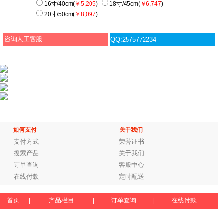
16寸/40cm(
￥5,205
)
18寸/45cm(
￥6,747
)
20寸/50cm(
￥8,097
)
咨询人工客服
QQ:2575772234
如何支付
关于我们
支付方式
荣誉证书
搜索产品
关于我们
订单查询
客服中心
在线付款
定时配送
首页
产品栏目
订单查询
在线付款
|
|
|