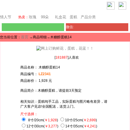
迪拜鲜花
情人节
玫瑰
99朵
礼盒花
蛋糕
产品分类
热卖：
微信:
首页
您当前位置：
→商品明细→木糖醇蛋糕14
[
181887
]人喜欢
商品名称： 木糖醇蛋糕14
商品编号：
LZ2341
商品标价： 1,928 元
商品简介：木糖醇蛋糕，请提前3天预定
相关知识：蛋糕纯手工品，实际蛋糕与图片略有差异，请
广大客户见谅!全国配送，送货上门。
尺寸选择：
8寸/20cm(
￥1,928
)
10寸/25cm(
￥2,699
)
12寸/30cm(
￥3,277
)
14寸/35cm(
￥4,241
)