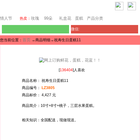
迪拜鲜花
情人节
玫瑰
99朵
礼盒花
蛋糕
产品分类
热卖：
微信:
首页
您当前位置：
→商品明细→祝寿生日蛋糕11
[
136404
]人喜欢
商品名称： 祝寿生日蛋糕11
商品编号：
LZ3805
商品标价： 4,427 元
商品简介：10寸+8寸+桃子，三层水果蛋糕。
相关知识：全国配送，现做现送。