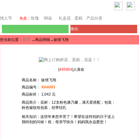
迪拜鲜花
情人节
玫瑰
99朵
礼盒花
蛋糕
产品分类
热卖：
微信:
首页
您当前位置：
→商品明细→纵情飞翔
[
445864
]人喜欢
商品名称： 纵情飞翔
商品编号：
XH4093
商品标价： 1,042 元
商品简介：花材：12支粉色康乃馨，满天星搭配；包装：
粉色皱纹纸包装，丝带结扎
相关知识：这些年来您辛苦了！希望在这特别的日子送上
我特别的问候！祝：母亲节快乐！妈妈我永远爱您！