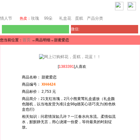
迪拜鲜花
情人节
玫瑰
99朵
礼盒花
蛋糕
产品分类
热卖：
微信:
首页
您当前位置：
→商品明细→甜蜜爱恋
[
1383391
]人喜欢
商品名称： 甜蜜爱恋
商品编号：
XH4424
商品标价： 2,753 元
商品简介：21支红玫瑰，2只小熊黄莺礼盒盛放（礼盒颜
色随机，以当地发货为准)1盒98g德芙心语巧克力(粉色铁
盒也行)
相关知识：问君情深如几许？一江春水向东流。柔情似流
水，默默静无言，用心浇灌一份爱，等待最美的时刻绽
放。