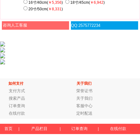
16寸/40cm(
￥5,356
)
18寸/45cm(
￥6,942
)
20寸/50cm(
￥8,331
)
咨询人工客服
QQ:2575772234
如何支付
关于我们
支付方式
荣誉证书
搜索产品
关于我们
订单查询
客服中心
在线付款
定时配送
首页
产品栏目
订单查询
在线付款
|
|
|