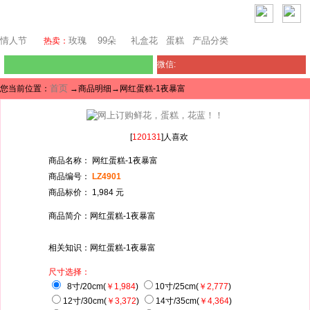
迪拜鲜花
情人节
玫瑰
99朵
礼盒花
蛋糕
产品分类
热卖：
微信:
首页
您当前位置：
→商品明细→网红蛋糕-1夜暴富
[
120131
]人喜欢
商品名称： 网红蛋糕-1夜暴富
商品编号：
LZ4901
商品标价： 1,984 元
商品简介：网红蛋糕-1夜暴富
相关知识：网红蛋糕-1夜暴富
尺寸选择：
8寸/20cm(
￥1,984
)
10寸/25cm(
￥2,777
)
12寸/30cm(
￥3,372
)
14寸/35cm(
￥4,364
)