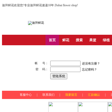
迪拜鲜花欢迎您!专业迪拜鲜花速递10年.Dubai flower shop!
首页
鲜花
搜索
果篮
绿植
帐 号：
还没有注册？
密 码：
忘记密码？
客服中心
|
联系我们
|
我要留言
|
汇款确认
|