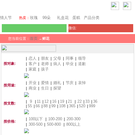
迪拜鲜花
情人节
玫瑰
99朵
礼盒花
蛋糕
产品分类
热卖：
微信:
首页
您当前位置：
→
鲜花
恋人
朋友
父母
同事
领导
|
|
|
|
|
按对象:
客户
老师
病人
毕业
道歉
|
|
|
|
|
家庭
孩子
|
|
开业
爱情
婚礼
节庆
哀悼
|
|
|
|
|
按用途:
商业
生日
探望
|
|
|
9
11
12
16
19
21
22
33
36
|
|
|
|
|
|
|
|
|
按支数:
55
66
88
99
108
365
520
999
|
|
|
|
|
|
|
|
100以下
100-200
200-300
|
|
|
按价格:
300-500
500-800
800以上
|
|
|