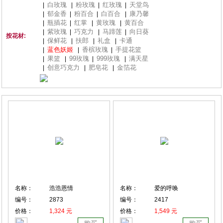
白玫瑰
粉玫瑰
红玫瑰
天堂鸟
|
|
|
|
郁金香
粉百合
白百合
康乃馨
|
|
|
|
瓶插花
红掌
黄玫瑰
黄百合
|
|
|
|
紫玫瑰
巧克力
马蹄莲
向日葵
|
|
|
|
按花材:
保鲜花
扶郎
礼盒
卡通
|
|
|
|
蓝色妖姬
香槟玫瑰
手提花篮
|
|
|
果篮
99玫瑰
999玫瑰
满天星
|
|
|
|
创意巧克力
肥皂花
金箔花
|
|
|
名称：
浩浩恩情
名称：
爱的呼唤
编号：
2873
编号：
2417
价格：
1,324 元
价格：
1,549 元