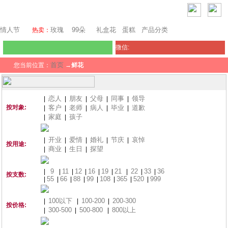
迪拜鲜花
情人节
玫瑰
99朵
礼盒花
蛋糕
产品分类
热卖：
微信:
首页
您当前位置：
→
鲜花
恋人
朋友
父母
同事
领导
|
|
|
|
|
按对象:
客户
老师
病人
毕业
道歉
|
|
|
|
|
家庭
孩子
|
|
开业
爱情
婚礼
节庆
哀悼
|
|
|
|
|
按用途:
商业
生日
探望
|
|
|
9
11
12
16
19
21
22
33
36
|
|
|
|
|
|
|
|
|
按支数:
55
66
88
99
108
365
520
999
|
|
|
|
|
|
|
|
100以下
100-200
200-300
|
|
|
按价格:
300-500
500-800
800以上
|
|
|