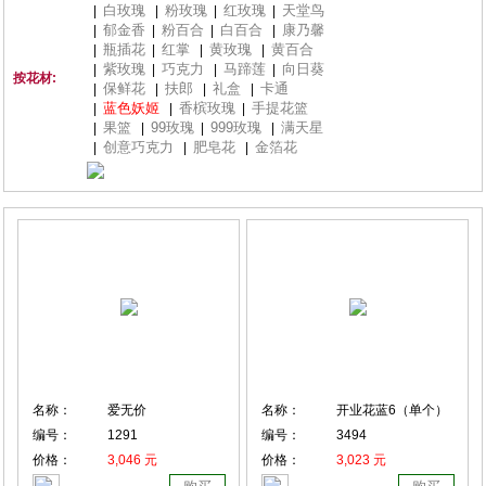
白玫瑰
粉玫瑰
红玫瑰
天堂鸟
|
|
|
|
郁金香
粉百合
白百合
康乃馨
|
|
|
|
瓶插花
红掌
黄玫瑰
黄百合
|
|
|
|
紫玫瑰
巧克力
马蹄莲
向日葵
|
|
|
|
按花材:
保鲜花
扶郎
礼盒
卡通
|
|
|
|
蓝色妖姬
香槟玫瑰
手提花篮
|
|
|
果篮
99玫瑰
999玫瑰
满天星
|
|
|
|
创意巧克力
肥皂花
金箔花
|
|
|
名称：
爱无价
名称：
开业花蓝6（单个）
编号：
1291
编号：
3494
价格：
3,046 元
价格：
3,023 元